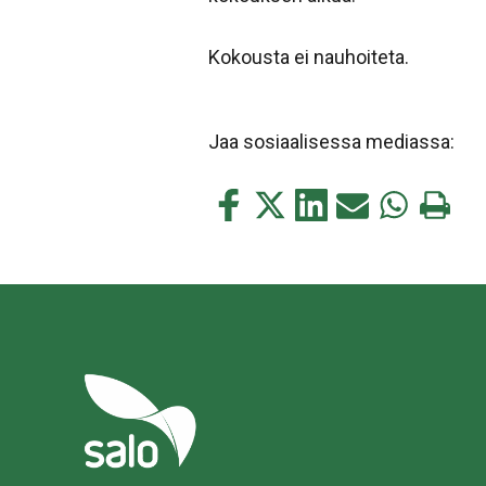
Kokousta ei nauhoiteta.
Jaa sosiaalisessa mediassa:
Jaa
Jaa
Jaa
Jaa
Jaa
Tulosta
tämä
tämä
tämä
tämä
tämä
tämä
Facebookissa
Twitterissä
LinkedIn:ssä
sähköpostitse
WhatsApp:s
sivu