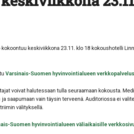
keskiviikkona 23.11
kokoontuu keskiviikkona 23.11. klo 18 kokoushotelli Linn
stu
Varsinais-Suomen hyvinvointialueen verkkopalvelus
ajat voivat halutessaan tulla seuraamaan kokousta. Med
a saapumaan vain täysin terveenä. Auditoriossa ei valitett
riimin välityksellä.
ais-Suomen hyvinvointialueen väliaikaisille verkkosivu