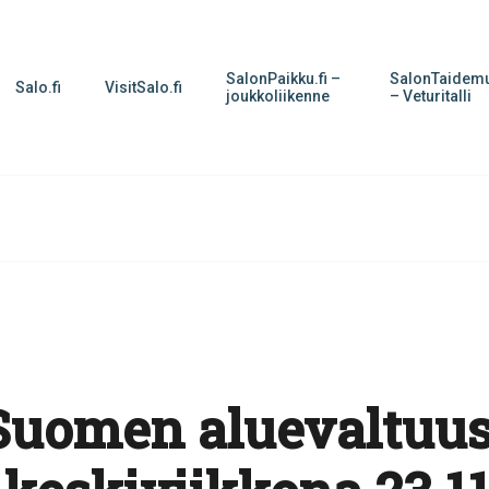
SalonPaikku.fi –
SalonTaidemu
Salo.fi
VisitSalo.fi
joukkoliikenne
– Veturitalli
Suomen aluevaltuus