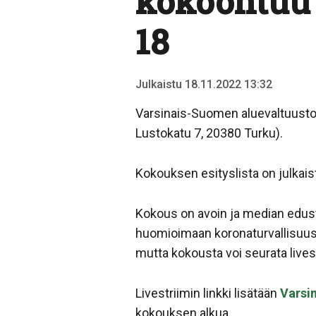
kokoontuu 
18
Julkaistu 18.11.2022 13:32
Varsinais-Suomen aluevaltuusto 
Lustokatu 7, 20380 Turku).
Kokouksen esityslista on julkai
Kokous on avoin ja median edust
huomioimaan koronaturvallisuus j
mutta kokousta voi seurata livest
Livestriimin linkki lisätään
Varsin
kokouksen alkua.