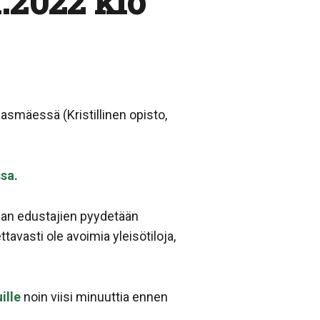
.2022 klo
asmäessä (Kristillinen opisto,
sa.
ian edustajien pyydetään
avasti ole avoimia yleisötiloja,
ille
noin viisi minuuttia ennen