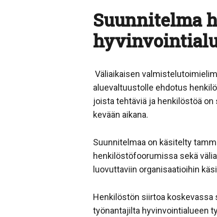
Suunnitelma h
hyvinvointialu
Väliaikaisen valmistelutoimielime
aluevaltuustolle ehdotus henkilö
joista tehtäviä ja henkilöstöä o
kevään aikana.
Suunnitelmaa on käsitelty tamm
henkilöstöfoorumissa sekä välia
luovuttaviin organisaatioihin käs
Henkilöstön siirtoa koskevassa 
työnantajilta hyvinvointialueen t