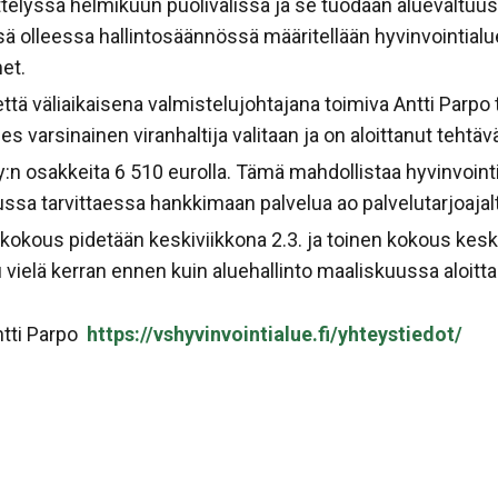
telyssä helmikuun puolivälissä ja se tuodaan aluevaltuust
sä olleessa hallintosäännössä määritellään hyvinvointialu
et.
 että väliaikaisena valmistelujohtajana toimiva Antti Parp
es varsinainen viranhaltija valitaan ja on aloittanut tehtä
y:n osakkeita 6 510 eurolla. Tämä mahdollistaa hyvinvointi
ssa tarvittaessa hankkimaan palvelua ao palvelutarjoajal
kous pidetään keskiviikkona 2.3. ja toinen kokous keski
vielä kerran ennen kuin aluehallinto maaliskuussa aloitta
ntti Parpo
https://vshyvinvointialue.fi/yhteystiedot/