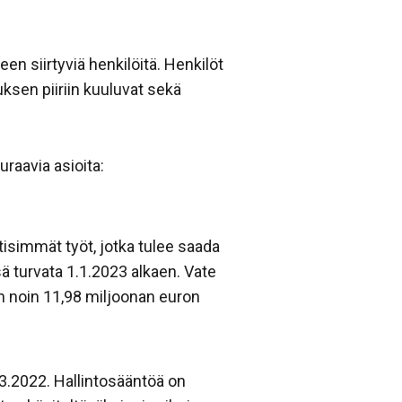
en siirtyviä henkilöitä. Henkilöt
sen piiriin kuuluvat sekä
raavia asioita:
ttisimmät työt, jotka tulee saada
ä turvata 1.1.2023 alkaen. Vate
n noin 11,98 miljoonan euron
.3.2022. Hallintosääntöä on