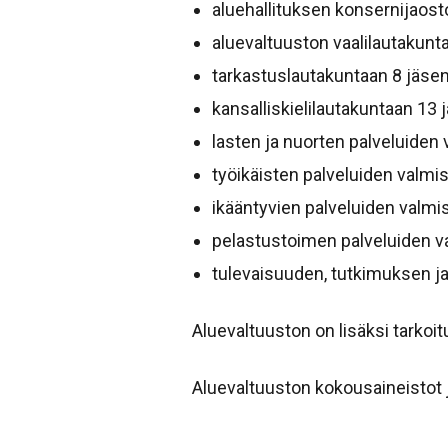
aluehallituksen konsernijaosto
aluevaltuuston vaalilautakunta
tarkastuslautakuntaan 8 jäsent
kansalliskielilautakuntaan 13 
lasten ja nuorten palveluiden 
työikäisten palveluiden valmis
ikääntyvien palveluiden valmis
pelastustoimen palveluiden va
tulevaisuuden, tutkimuksen ja
Aluevaltuuston on lisäksi tarko
Aluevaltuuston kokousaineisto