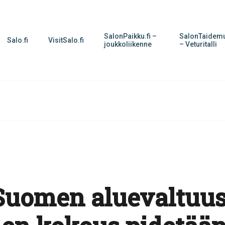
SalonPaikku.fi –
SalonTaidemu
Salo.fi
VisitSalo.fi
joukkoliikenne
– Veturitalli
Suomen aluevaltuu