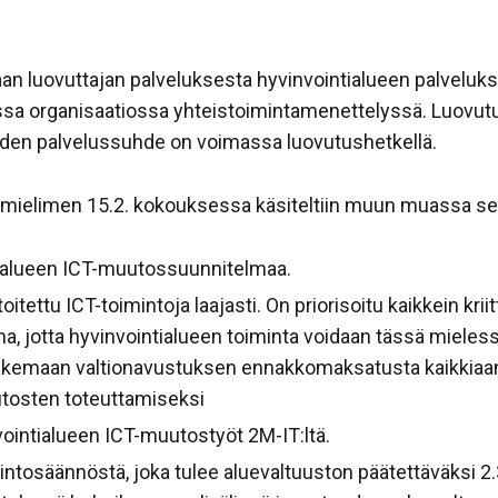
etaan luovuttajan palveluksesta hyvinvointialueen palvelukse
ssa organisaatiossa yhteistoimintamenettelyssä. Luovutuk
joiden palvelussuhde on voimassa luovutushetkellä.
oimielimen 15.2. kokouksessa käsiteltiin muun muassa seu
ialueen ICT-muutossuunnitelmaa.
itettu ICT-toimintoja laajasti. On priorisoitu kaikkein krii
a, jotta hyvinvointialueen toiminta voidaan tässä mieless
 hakemaan valtionavustuksen ennakkomaksatusta kaikkiaa
utosten toteuttamiseksi
vointialueen ICT-muutostyöt 2M-IT:ltä.
lintosäännöstä, joka tulee aluevaltuuston päätettäväksi 2