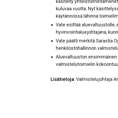
käsitelty yhteistoimintamenet
kuluvaa vuotta. Nyt käsittelys
käytännössä lähinnä toimielim
Vate esittää aluevaltuustolle,
hyvinvointialuejohtajana, kunn
Vate päätti merkitä Sarastia O
henkilöstöhallinnon valmistelu
Aluevaltuuston ensimmäinen ko
valmistelutoimielin kokoontuu 
Lisätietoja
: Valmistelujohtaja A