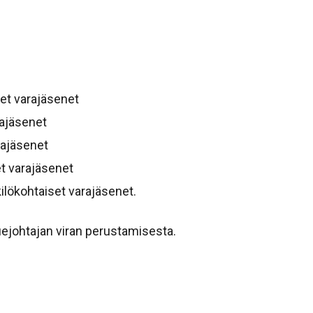
set varajäsenet
rajäsenet
rajäsenet
et varajäsenet
ilökohtaiset varajäsenet.
ejohtajan viran perustamisesta.