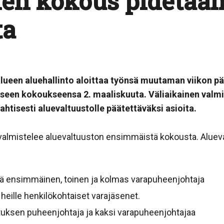
n kokous pidetään
ta
lueen aluehallinto aloittaa työnsä muutaman viikon pä
een kokoukseensa 2. maaliskuuta. Väliaikainen valmis
tahtisesti aluevaltuustolle päätettäväksi asioita.
n valmistelee aluevaltuuston ensimmäistä kokousta. Alue
ä ensimmäinen, toinen ja kolmas varapuheenjohtaja
 heille henkilökohtaiset varajäsenet.
lituksen puheenjohtaja ja kaksi varapuheenjohtajaa