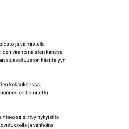
ilöstö ja valmistella
niiden viranomaisten kanssa,
aan aluevaltuuston käsittelyyn
iden kokouksessa,
luonnos on toimitettu
hteessa siirtyy nykyisiltä
luovutuksella ja vanhoina