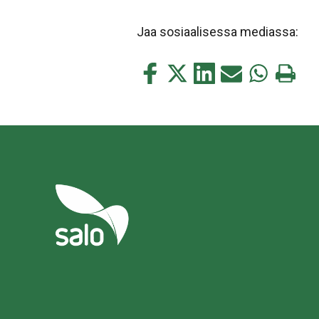
Jaa sosiaalisessa mediassa:
Jaa
Jaa
Jaa
Jaa
Jaa
Tulosta
tämä
tämä
tämä
tämä
tämä
tämä
Facebookissa
Twitterissä
LinkedIn:ssä
sähköpostitse
WhatsApp:s
sivu