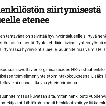
enkilöstön siirtymisestä
eelle etenee
n tehtävänä on selvittää hyvinvointialueelle siirtyvä henk
stön siirtämisestä. Työtä tehdään tiiviissä yhteistyössä 
n siirtymässä hyvinvointialueelle. Suunnitelmaa valmistell
ikuussa luovuttavien organisaatioiden HR-vastuuhenkilö
ikaisen toimielimen yhteistoimintakokouksessa. Lisäksi 
iteltäväksi osana jatkuvaa yhteistoimintaa.
suunnitelmassa kuvataan sitä, miten henkilöstö vuodenvai
yöntekijöiksi. Lähtökohtaisesti henkilöstö siirtyy liikkeen