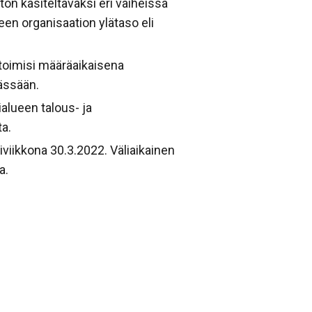
on käsiteltäväksi eri vaiheissa
een organisaation ylätaso eli
o toimisi määräaikaisena
vässään.
alueen talous- ja
ta.
viikkona 30.3.2022. Väliaikainen
a.