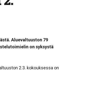
 2.
ästä. Aluevaltuuston 79
telutoimielin on syksystä
valtuuston 2.3. kokouksessa on