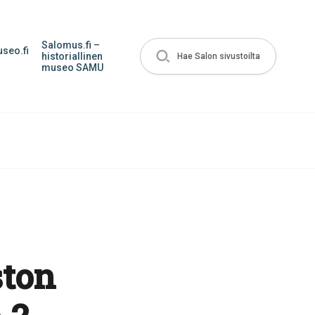
Salomus.fi –
seo.fi
historiallinen
Hae Salon sivustoilta
museo SAMU
ston