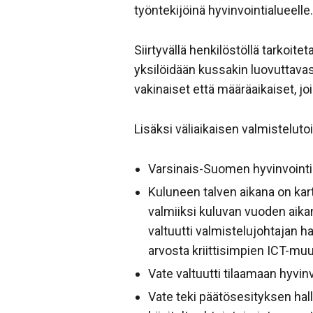
työntekijöinä hyvinvointialueelle.
Siirtyvällä henkilöstöllä tarkoit
yksilöidään kussakin luovuttava
vakinaiset että määräaikaiset, 
Lisäksi väliaikaisen valmistelut
Varsinais-Suomen hyvinvoint
Kuluneen talven aikana on karto
valmiiksi kuluvan vuoden aikan
valtuutti valmistelujohtajan
arvosta kriittisimpien ICT-mu
Vate valtuutti tilaamaan hyvin
Vate teki päätösesityksen hal