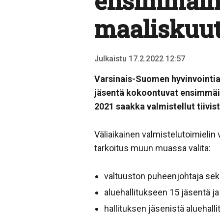
ensimmäine
maaliskuu
Julkaistu 17.2.2022 12:57
Varsinais-Suomen hyvinvointia
jäsentä kokoontuvat ensimmäis
2021 saakka valmistellut tiivis
Väliaikainen valmistelutoimieli
tarkoitus muun muassa valita:
valtuuston puheenjohtaja sek
aluehallitukseen 15 jäsentä ja
hallituksen jäsenistä aluehal