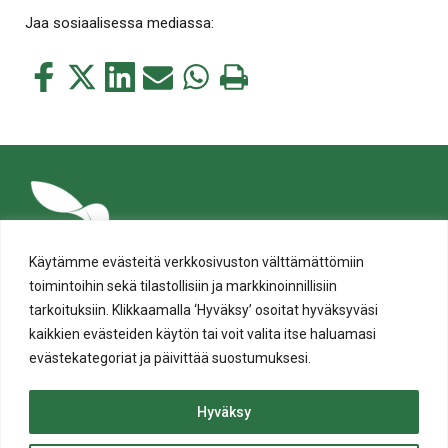
Jaa sosiaalisessa mediassa:
Jaa
Jaa
Jaa
Jaa
Jaa
Tulosta
tämä
tämä
tämä
tämä
tämä
tämä
Facebookissa
Twitterissä
LinkedIn:ssä
sähköpostitse
WhatsApp:ssa
sivu
Käytämme evästeitä verkkosivuston välttämättömiin
toimintoihin sekä tilastollisiin ja markkinoinnillisiin
tarkoituksiin. Klikkaamalla ‘Hyväksy’ osoitat hyväksyväsi
kaikkien evästeiden käytön tai voit valita itse haluamasi
evästekategoriat ja päivittää suostumuksesi.
Tietosuoja
Evästeiden käyttö
Hyväksy
Saavutettavuusseloste