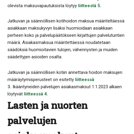
olevista maksuvapautuksista löytyy
liitteestä 5
.
Jatkuvan ja säännöllisen kotihoidon maksua määriteltäessä
asiakkaan maksukyvyn lisäksi huomioidaan asiakkaan
perheen koko ja palvelupäätökseen kirjattujen palvelutuntien
määrä. Asiakasmaksua määritettäessä noudatetaan
säädöksiä huomioitavien tulojen, vähennysten ja muiden
säädettyjen asioiden osalta.
Jatkuvan ja säännöllisen kotiin annettava hoidon maksujen
määräytymisperusteet on esitetty
liitteessä
3
.
Ikääntyneiden palvelujen asiakasmaksut 1.1.2023 alkaen
löytyvät
liitteessä 4
.
Lasten ja nuorten
palvelujen