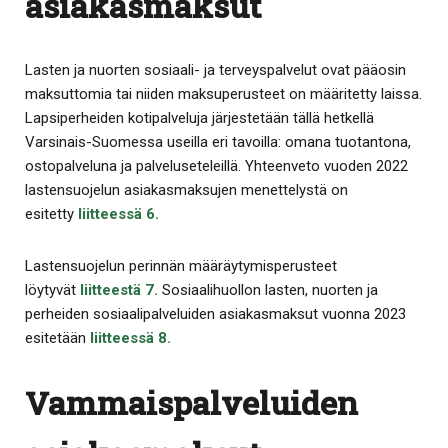
asiakasmaksut
Lasten ja nuorten sosiaali- ja terveyspalvelut ovat pääosin
maksuttomia tai niiden maksuperusteet on määritetty laissa.
Lapsiperheiden kotipalveluja järjestetään tällä hetkellä
Varsinais-Suomessa useilla eri tavoilla: omana tuotantona,
ostopalveluna ja palveluseteleillä. Yhteenveto vuoden 2022
lastensuojelun asiakasmaksujen menettelystä on
esitetty
liitteessä 6
.
Lastensuojelun perinnän määräytymisperusteet
löytyvät
liitteestä 7
.
Sosiaalihuollon lasten, nuorten ja
perheiden sosiaalipalveluiden asiakasmaksut vuonna 2023
esitetään
liitteessä 8
.
Vammaispalveluiden