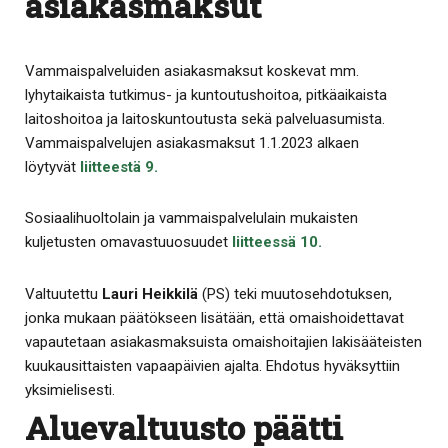
asiakasmaksut
Vammaispalveluiden asiakasmaksut koskevat mm.
lyhytaikaista tutkimus- ja kuntoutushoitoa, pitkäaikaista
laitoshoitoa ja laitoskuntoutusta sekä palveluasumista.
Vammaispalvelujen asiakasmaksut 1.1.2023 alkaen
löytyvät
liitteestä 9
.
Sosiaalihuoltolain ja vammaispalvelulain mukaisten
kuljetusten omavastuuosuudet
liitteessä 10
.
Valtuutettu
Lauri Heikkilä
(PS) teki muutosehdotuksen,
jonka mukaan päätökseen lisätään, että omaishoidettavat
vapautetaan asiakasmaksuista omaishoitajien lakisääteisten
kuukausittaisten vapaapäivien ajalta. Ehdotus hyväksyttiin
yksimielisesti.
Aluevaltuusto päätti