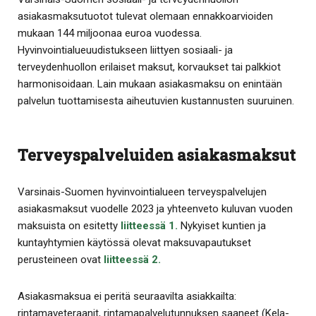
asiakasmaksutuotot tulevat olemaan ennakkoarvioiden
mukaan 144 miljoonaa euroa vuodessa.
Hyvinvointialueuudistukseen liittyen sosiaali- ja
terveydenhuollon erilaiset maksut, korvaukset tai palkkiot
harmonisoidaan. Lain mukaan asiakasmaksu on enintään
palvelun tuottamisesta aiheutuvien kustannusten suuruinen.
Terveyspalveluiden asiakasmaksut
Varsinais-Suomen hyvinvointialueen terveyspalvelujen
asiakasmaksut vuodelle 2023 ja yhteenveto kuluvan vuoden
maksuista on esitetty
liitteessä 1
.
Nykyiset kuntien ja
kuntayhtymien käytössä olevat maksuvapautukset
perusteineen ovat
liitteessä 2
.
Asiakasmaksua ei peritä seuraavilta asiakkailta:
rintamaveteraanit, rintamapalvelutunnuksen saaneet (Kela-