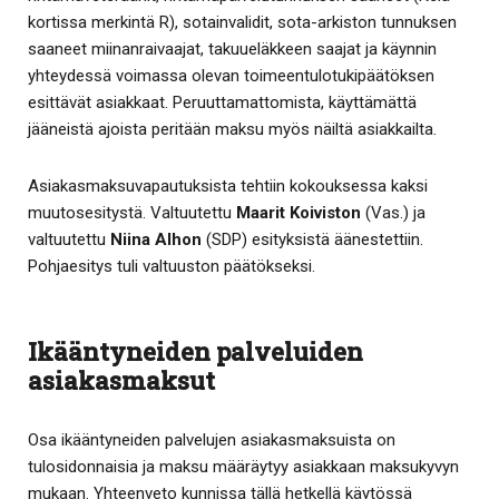
kortissa merkintä R), sotainvalidit, sota-arkiston tunnuksen
saaneet miinanraivaajat, takuueläkkeen saajat ja käynnin
yhteydessä voimassa olevan toimeentulotukipäätöksen
esittävät asiakkaat. Peruuttamattomista, käyttämättä
jääneistä ajoista peritään maksu myös näiltä asiakkailta.
Asiakasmaksuvapautuksista tehtiin kokouksessa kaksi
muutosesitystä. Valtuutettu
Maarit Koiviston
(Vas.) ja
valtuutettu
Niina Alhon
(SDP) esityksistä äänestettiin.
Pohjaesitys tuli valtuuston päätökseksi.
Ikääntyneiden palveluiden
asiakasmaksut
Osa ikääntyneiden palvelujen asiakasmaksuista on
tulosidonnaisia ja maksu määräytyy asiakkaan maksukyvyn
mukaan. Yhteenveto kunnissa tällä hetkellä käytössä