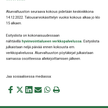
Aluevaltuuston seuraava kokous pidetään keskiviikkona
14.12.2022. Talousarviokäsittelyn vuoksi kokous alkaa jo klo
15 alkaen.
Esityslista on kokonaisuudessaan
nähtävillä
hyvinvointialueen verkkopalvelussa.
Esityslista
julkaistaan neljä päivää ennen kokousta em.
verkkopalvelussa. Aluevaltuuston pöytäkirjat julkaistaan
samassa osoitteessa allekirjoittamisen jälkeen.
Jaa sosiaalisessa mediassa:
Jaa
Jaa
Jaa
Jaa
Jaa
Tulosta
tämä
tämä
tämä
tämä
tämä
tämä
Facebookissa
Twitterissä
LinkedIn:ssä
sähköpostitse
WhatsApp:ssa
sivu