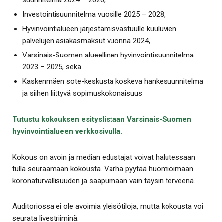
suunnitelma 2024 – 2026,
Investointisuunnitelma vuosille 2025 – 2028,
Hyvinvointialueen järjestämisvastuulle kuuluvien
palvelujen asiakasmaksut vuonna 2024,
Varsinais-Suomen alueellinen hyvinvointisuunnitelma
2023 – 2025, sekä
Kaskenmäen sote-keskusta koskeva hankesuunnitelma
ja siihen liittyvä sopimuskokonaisuus
Tutustu kokouksen esityslistaan Varsinais-Suomen
hyvinvointialueen verkkosivulla.
Kokous on avoin ja median edustajat voivat halutessaan
tulla seuraamaan kokousta. Varha pyytää huomioimaan
koronaturvallisuuden ja saapumaan vain täysin terveenä.
Auditoriossa ei ole avoimia yleisötiloja, mutta kokousta voi
seurata livestriiminä.