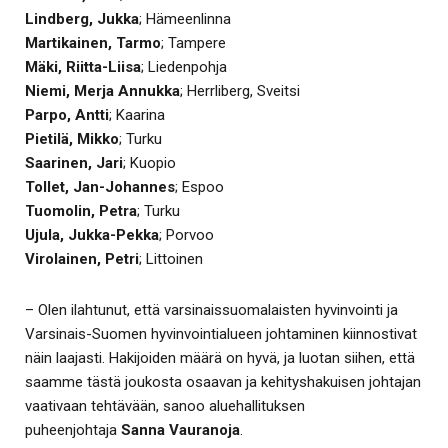
Lindberg, Jukka
; Hämeenlinna
Martikainen, Tarmo
; Tampere
Mäki, Riitta-Liisa
; Liedenpohja
Niemi, Merja Annukka
; Herrliberg, Sveitsi
Parpo, Antti
; Kaarina
Pietilä, Mikko
; Turku
Saarinen, Jari
; Kuopio
Tollet, Jan-Johannes
; Espoo
Tuomolin, Petra
; Turku
Ujula, Jukka-Pekka
; Porvoo
Virolainen, Petri
; Littoinen
– Olen ilahtunut, että varsinaissuomalaisten hyvinvointi ja
Varsinais-Suomen hyvinvointialueen johtaminen kiinnostivat
näin laajasti. Hakijoiden määrä on hyvä, ja luotan siihen, että
saamme tästä joukosta osaavan ja kehityshakuisen johtajan
vaativaan tehtävään, sanoo aluehallituksen
puheenjohtaja
Sanna Vauranoja
.