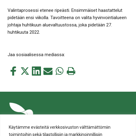
Valintaprosessi etenee ripeästi. Ensimmäiset haastattelut
pidetään ensi viikolla. Tavoitteena on valita hyvinvointialueen
johtaja huhtikuun aluevaltuustossa, joka pidetään 27.
huhtikuuta 2022.
Jaa sosiaalisessa mediassa:
Jaa
Jaa
Jaa
Jaa
Jaa
Tulosta
tämä
tämä
tämä
tämä
tämä
tämä
Facebookissa
Twitterissä
LinkedIn:ssä
sähköpostitse
WhatsApp:ssa
sivu
Käytämme evästeitä verkkosivuston välttämättömiin
toimintoihin sekä tilastollisiin ja markkinoinnillisiin