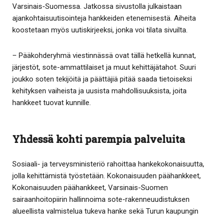
Varsinais-Suomessa. Jatkossa sivustolla julkaistaan
ajankohtaisuutisointeja hankkeiden etenemisestä. Aiheita
koostetaan myös uutiskirjeeksi, jonka voi tilata sivuilta.
– Pääkohderyhmä viestinnässä ovat tällä hetkellä kunnat,
järjestöt, sote-ammattilaiset ja muut kehittäjätahot. Suuri
joukko soten tekijöitä ja päättäjiä pitää saada tietoiseksi
kehityksen vaiheista ja uusista mahdollisuuksista, joita
hankkeet tuovat kunnille.
Yhdessä kohti parempia palveluita
Sosiaali- ja terveysministeriö rahoittaa hankekokonaisuutta,
jolla kehittämistä työstetään. Kokonaisuuden päähankkeet,
Kokonaisuuden päähankkeet, Varsinais-Suomen
sairaanhoitopiirin hallinnoima sote-rakenneuudistuksen
alueellista valmistelua tukeva hanke sekä Turun kaupungin