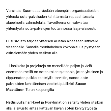
Varsinais-Suomessa viedään eteenpäin organisaatioiden
yhteistä sote-palveluiden kehittämistä vapaaehtoisella
alueellisella valmistelulla. Tavoitteena on vahvistaa
yhteistyötä sote-palvelujen tuotannossa laaja-alaisesti.
Uusi sivusto tarjoaa yhteisen alustan aiheeseen liittyvälle
viestinnälle. Samalla monitahoinen kokonaisuus pystytään
esittelemään yhden otsikon alla.
– Hankkeita ja projekteja on meneillään paljon ja vielä
enemmän meillä on soten rakentajatahoja, joten yhteinen ja
riippumaton paikka esittelyille tarvittiin, sanoo sote-
palveluiden kehittämisen viestintäpäällikkö
Susse
Määttänen
Turun kaupungilta.
Nettisivuilla hankkeet ja työryhmät on esitelty yhden otsikon
alla ja sivusto antaa kattavan kuvan soten kehitystyöstä