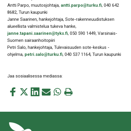
Antti Parpo, muutosjohtaja,
antti.parpo@turku.fi
, 040 642
8682, Turun kaupunki
Janne Saarinen, hankejohtaja, Sote-rakenneuudistuksen
alueellista valmistelua tukeva hanke,
janne.tapani.saarinen@tyks.fi
, 050 590 1449, Varsinais-
Suomen sairaanhoitopiiri
Petri Salo, hankejohtaja, Tulevaisuuden sote-keskus -
ohjelma,
petri.salo@turku.fi
, 040 537 1164, Turun kaupunki
Jaa sosiaalisessa mediassa:
Jaa
Jaa
Jaa
Jaa
Jaa
Tulosta
tämä
tämä
tämä
tämä
tämä
tämä
Facebookissa
Twitterissä
LinkedIn:ssä
sähköpostitse
WhatsApp:ssa
sivu