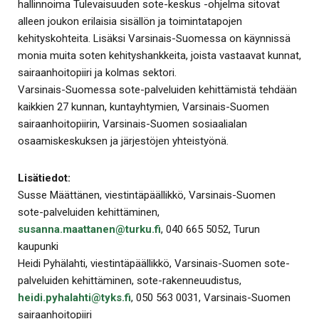
hallinnoima Tulevaisuuden sote-keskus -ohjelma sitovat
alleen joukon erilaisia sisällön ja toimintatapojen
kehityskohteita. Lisäksi Varsinais-Suomessa on käynnissä
monia muita soten kehityshankkeita, joista vastaavat kunnat,
sairaanhoitopiiri ja kolmas sektori.
Varsinais-Suomessa sote-palveluiden kehittämistä tehdään
kaikkien 27 kunnan, kuntayhtymien, Varsinais-Suomen
sairaanhoitopiirin, Varsinais-Suomen sosiaalialan
osaamiskeskuksen ja järjestöjen yhteistyönä.
Lisätiedot:
Susse Määttänen, viestintäpäällikkö, Varsinais-Suomen
sote-palveluiden kehittäminen,
susanna.maattanen@turku.fi
, 040 665 5052, Turun
kaupunki
Heidi Pyhälahti, viestintäpäällikkö, Varsinais-Suomen sote-
palveluiden kehittäminen, sote-rakenneuudistus,
heidi.pyhalahti@tyks.fi
, 050 563 0031, Varsinais-Suomen
sairaanhoitopiiri