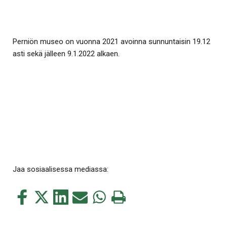
Perniön museo on vuonna 2021 avoinna sunnuntaisin 19.12
asti sekä jälleen 9.1.2022 alkaen.
Jaa sosiaalisessa mediassa:
Jaa
Jaa
Jaa
Jaa
Jaa
Tulosta
tämä
tämä
tämä
tämä
tämä
tämä
Facebookissa
Twitterissä
LinkedIn:ssä
sähköpostitse
WhatsApp:ssa
sivu