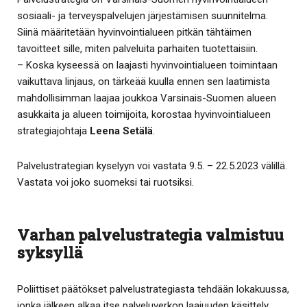
sosiaali- ja terveyspalvelujen järjestämisen suunnitelma.
Siinä määritetään hyvinvointialueen pitkän tähtäimen
tavoitteet sille, miten palveluita parhaiten tuotettaisiin.
– Koska kyseessä on laajasti hyvinvointialueen toimintaan
vaikuttava linjaus, on tärkeää kuulla ennen sen laatimista
mahdollisimman laajaa joukkoa Varsinais-Suomen alueen
asukkaita ja alueen toimijoita, korostaa hyvinvointialueen
strategiajohtaja
Leena Setälä
.
Palvelustrategian kyselyyn voi vastata 9.5. – 22.5.2023 välillä.
Vastata voi joko suomeksi tai ruotsiksi.
Varhan palvelustrategia valmistuu
syksyllä
Poliittiset päätökset palvelustrategiasta tehdään lokakuussa,
jonka jälkeen alkaa itse palveluverkon laajuuden käsittely.