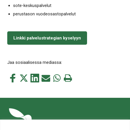
sote-keskuspalvelut
perustason vuodeosastopalvelut
Linkki palvelustrategian kyselyyn
Jaa sosiaalisessa mediassa:
Jaa
Jaa
Jaa
Jaa
Jaa
Tulosta
tämä
tämä
tämä
tämä
tämä
tämä
Facebookissa
Twitterissä
LinkedIn:ssä
sähköpostitse
WhatsApp:ssa
sivu