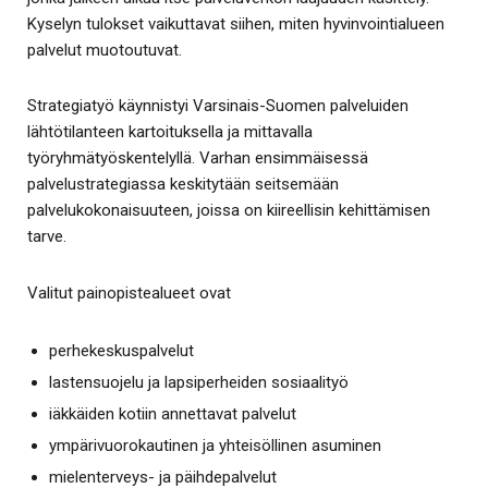
Kyselyn tulokset vaikuttavat siihen, miten hyvinvointialueen
palvelut muotoutuvat.
Strategiatyö käynnistyi Varsinais-Suomen palveluiden
lähtötilanteen kartoituksella ja mittavalla
työryhmätyöskentelyllä. Varhan ensimmäisessä
palvelustrategiassa keskitytään seitsemään
palvelukokonaisuuteen, joissa on kiireellisin kehittämisen
tarve.
Valitut painopistealueet ovat
perhekeskuspalvelut
lastensuojelu ja lapsiperheiden sosiaalityö
iäkkäiden kotiin annettavat palvelut
ympärivuorokautinen ja yhteisöllinen asuminen
mielenterveys- ja päihdepalvelut