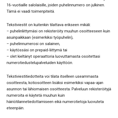
16-vuotiaille salolaisille, joiden puhelinnumero on julkinen.
Tämä ei vaadi toimenpiteitä.
Tekstiviestit on kuitenkin tilattava erikseen mikäli:
– puhelinliittymäsi on rekisteröity muuhun osoitteeseen kuin
asuinpaikkaan (esimerkiksi työpuhelin),
– puhelinnumerosi on salainen,
– käytössäsi on prepaid-liittymä tai
– olet kieltänyt operaattoria luovuttamasta osoitettasi
numerotiedustelupalveluiden käyttöön.
Tekstiviestitiedotteita voi tilata itselleen useammasta
osoitteesta, kotiosoitteen lisäksi esimerkiksi vapaa-ajan
asunnon tai lähiomaisen osoitteesta. Palveluun rekisteröityjä
numeroita ei käytetä muuhun kuin
häiriötilannetiedottamiseen eikä numerotietoja luovuteta
eteenpäin.