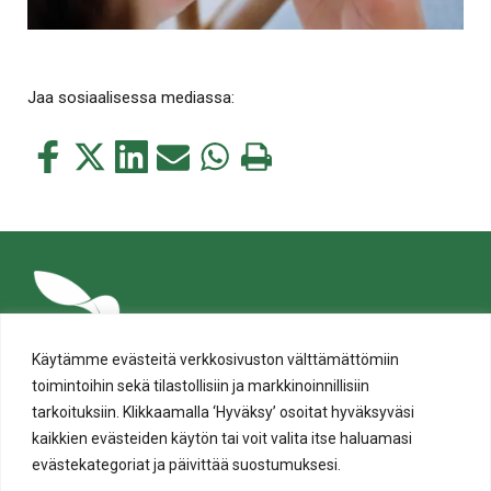
Jaa sosiaalisessa mediassa:
Jaa
Jaa
Jaa
Jaa
Jaa
Tulosta
tämä
tämä
tämä
tämä
tämä
tämä
Facebookissa
Twitterissä
LinkedIn:ssä
sähköpostitse
WhatsApp:ssa
sivu
Käytämme evästeitä verkkosivuston välttämättömiin
toimintoihin sekä tilastollisiin ja markkinoinnillisiin
tarkoituksiin. Klikkaamalla ‘Hyväksy’ osoitat hyväksyväsi
kaikkien evästeiden käytön tai voit valita itse haluamasi
evästekategoriat ja päivittää suostumuksesi.
Tietosuoja