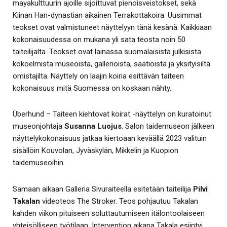
mayakulttuurin ajoille sijoittuvat pienoisveistokset, sekä
Kiinan Han-dynastian aikainen Terrakottakoira. Uusimmat
teokset ovat valmistuneet näyttelyyn tänä kesänä. Kaikkiaan
kokonaisuudessa on mukana yli sata teosta noin 50
taiteilijalta. Teokset ovat lainassa suomalaisista julkisista
kokoelmista museoista, gallerioista, säätiöistä ja yksityisiltä
omistajilta. Näyttely on laajin koiria esittävän taiteen
kokonaisuus mitä Suomessa on koskaan nähty.
Überhund – Taiteen kiehtovat koirat -näyttelyn on kuratoinut
museonjohtaja
Susanna Luojus
. Salon taidemuseon jälkeen
näyttelykokonaisuus jatkaa kiertoaan keväällä 2023 valituin
sisällöin Kouvolan, Jyväskylän, Mikkelin ja Kuopion
taidemuseoihin.
Samaan aikaan Galleria Sivuraiteella esitetään taiteilija
Pilvi
Takalan
videoteos The Stroker. Teos pohjautuu Takalan
kahden viikon pituiseen soluttautumiseen itälontoolaiseen
yhteisölliseen työtilaan. Intervention aikana Takala esiintyi