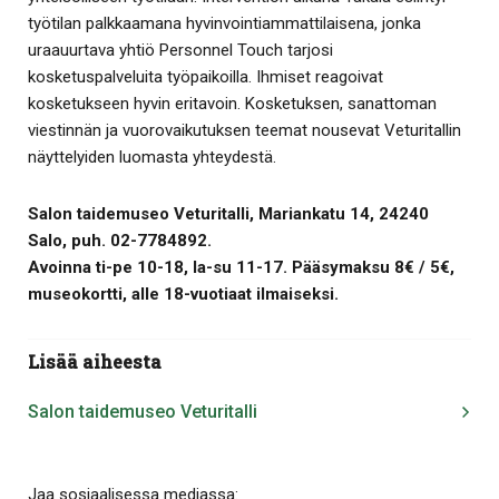
työtilan palkkaamana hyvinvointiammattilaisena, jonka
uraauurtava yhtiö Personnel Touch tarjosi
kosketuspalveluita työpaikoilla. Ihmiset reagoivat
kosketukseen hyvin eritavoin. Kosketuksen, sanattoman
viestinnän ja vuorovaikutuksen teemat nousevat Veturitallin
näyttelyiden luomasta yhteydestä.
Salon taidemuseo Veturitalli, Mariankatu 14, 24240
Salo, puh. 02-7784892.
Avoinna ti-pe 10-18, la-su 11-17. Pääsymaksu 8€ / 5€,
museokortti, alle 18-vuotiaat ilmaiseksi.
Lisää aiheesta
Salon taidemuseo Veturitalli
Jaa sosiaalisessa mediassa: