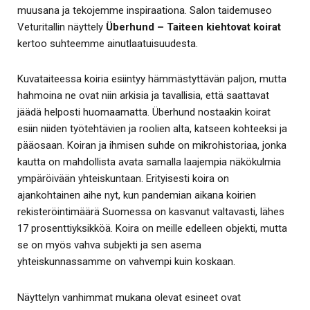
muusana ja tekojemme inspiraationa. Salon taidemuseo
Veturitallin näyttely
Überhund – Taiteen kiehtovat koirat
kertoo suhteemme ainutlaatuisuudesta.
Kuvataiteessa koiria esiintyy hämmästyttävän paljon, mutta
hahmoina ne ovat niin arkisia ja tavallisia, että saattavat
jäädä helposti huomaamatta. Überhund nostaakin koirat
esiin niiden työtehtävien ja roolien alta, katseen kohteeksi ja
pääosaan. Koiran ja ihmisen suhde on mikrohistoriaa, jonka
kautta on mahdollista avata samalla laajempia näkökulmia
ympäröivään yhteiskuntaan. Erityisesti koira on
ajankohtainen aihe nyt, kun pandemian aikana koirien
rekisteröintimäärä Suomessa on kasvanut valtavasti, lähes
17 prosenttiyksikköä. Koira on meille edelleen objekti, mutta
se on myös vahva subjekti ja sen asema
yhteiskunnassamme on vahvempi kuin koskaan.
Näyttelyn vanhimmat mukana olevat esineet ovat