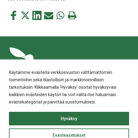
Jaa
Jaa
Jaa
Jaa
Jaa
Tulosta
tämä
tämä
tämä
tämä
tämä
tämä
Facebookissa
Twitterissä
LinkedIn:ssä
sähköpostitse
WhatsApp:ssa
sivu
Käytämme evästeitä verkkosivuston välttämättömiin
toimintoihin sekä tilastollisiin ja markkinoinnillisiin
tarkoituksiin. Klikkaamalla ‘Hyväksy’ osoitat hyväksyväsi
kaikkien evästeiden käytön tai voit valita itse haluamasi
evästekategoriat ja päivittää suostumuksesi.
Tietosuoja
Evästeiden käyttö
Hyväksy
Saavutettavuusseloste
Evästeasetukset