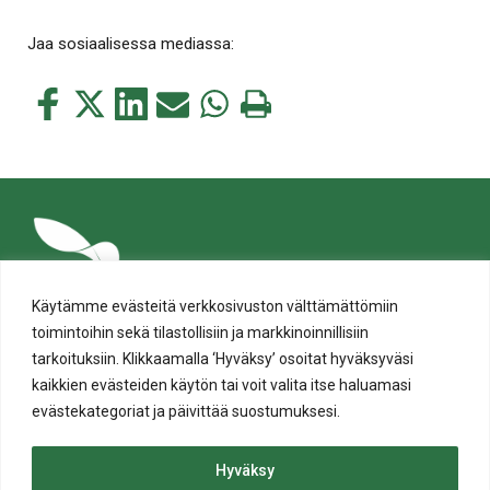
Jaa sosiaalisessa mediassa:
Jaa
Jaa
Jaa
Jaa
Jaa
Tulosta
tämä
tämä
tämä
tämä
tämä
tämä
Facebookissa
Twitterissä
LinkedIn:ssä
sähköpostitse
WhatsApp:ssa
sivu
Käytämme evästeitä verkkosivuston välttämättömiin
toimintoihin sekä tilastollisiin ja markkinoinnillisiin
tarkoituksiin. Klikkaamalla ‘Hyväksy’ osoitat hyväksyväsi
kaikkien evästeiden käytön tai voit valita itse haluamasi
evästekategoriat ja päivittää suostumuksesi.
Tietosuoja
Evästeiden käyttö
Hyväksy
Saavutettavuusseloste