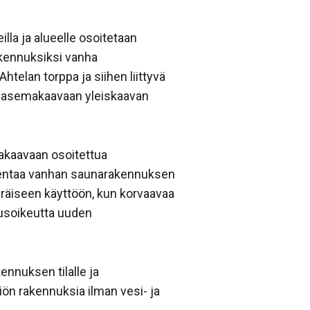
lla ja alueelle osoitetaan
akennuksiksi vanha
htelan torppa ja siihen liittyvä
n asemakaavaan yleiskaavan
akaavaan osoitettua
kentaa vanhan saunarakennuksen
peräiseen käyttöön, kun korvaavaa
nusoikeutta uuden
ennuksen tilalle ja
ön rakennuksia ilman vesi- ja