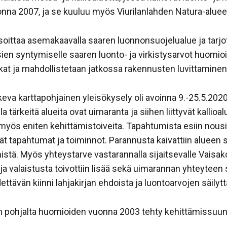
uonna 2007, ja se kuuluu myös Viurilanlahden Natura-alue
soittaa asemakaavalla saaren luonnonsuojelualue ja tarj
sien syntymiselle saaren luonto- ja virkistysarvot huomi
at ja mahdollistetaan jatkossa rakennusten luvittaminen
va karttapohjainen yleisökysely oli avoinna 9.-25.5.2020
tärkeitä alueita ovat uimaranta ja siihen liittyvät kallioal
ui myös eniten kehittämistoiveita. Tapahtumista esiin nous
yvät tapahtumat ja toiminnot. Parannusta kaivattiin alueen
ämistä. Myös yhteystarve vastarannalla sijaitsevalle Vais
a ja valaistusta toivottiin lisää sekä uimarannan yhteyteen
dettävän kiinni lahjakirjan ehdoista ja luontoarvojen säily
n pohjalta huomioiden vuonna 2003 tehty kehittämissuunn