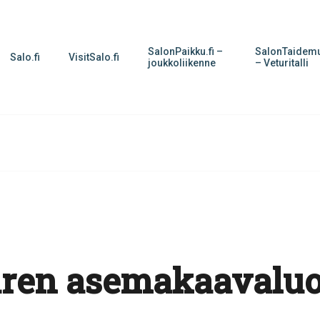
SalonPaikku.fi –
SalonTaidemu
Salo.fi
VisitSalo.fi
joukkoliikenne
– Veturitalli
ren asemakaavalu