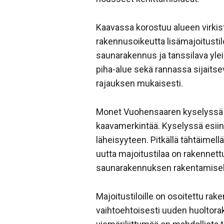
Kaavassa korostuu alueen virkist
rakennusoikeutta lisämajoitusti
saunarakennus ja tanssilava yleis
piha-alue sekä rannassa sijait
rajauksen mukaisesti.
Monet Vuohensaaren kyselyssä e
kaavamerkintää. Kyselyssä esi
läheisyyteen. Pitkällä tähtäimel
uutta majoitustilaa on rakennet
saunarakennuksen rakentamisek
Majoitustiloille on osoitettu ra
vaihtoehtoisesti uuden huoltora