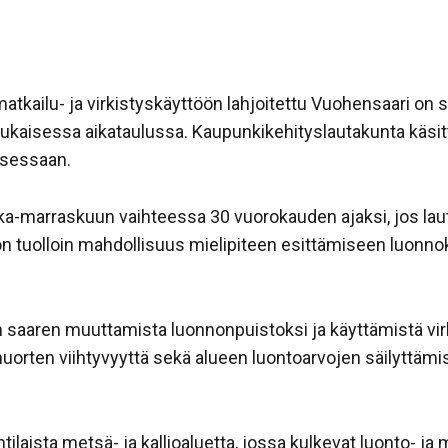
atkailu- ja virkistyskäyttöön lahjoitettu Vuohensaari 
kaisessa aikataulussa. Kaupunkikehityslautakunta käs
ksessaan.
ka-marraskuun vaihteessa 30 vuorokauden ajaksi, jos laut
on tuolloin mahdollisuus mielipiteen esittämiseen luonnok
in saaren muuttamista luonnonpuistoksi ja käyttämistä vir
a nuorten viihtyvyyttä sekä alueen luontoarvojen säilyttäm
tilaista metsä- ja kallioaluetta, jossa kulkevat luonto- j