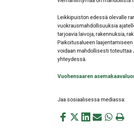
viemäriliittymää on mahdollista t
Leikkipuiston edessä olevalle r
vuokrausmahdollisuuksia ajatelle
tarjoavia laivoja, rakennuksia, rake
Paikoitusalueen laajentamiseen o
voidaan mahdollisesti toteuttaa
yhteydessä.
Vuohensaaren asemakaavaluo
Jaa sosiaalisessa mediassa:
Jaa
Jaa
Jaa
Jaa
Jaa
Tulosta
tämä
tämä
tämä
tämä
tämä
tämä
Facebookissa
Twitterissä
LinkedIn:ssä
sähköpostitse
WhatsApp:s
sivu