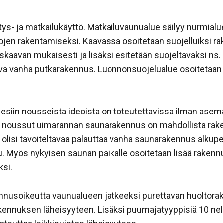
ys- ja matkailukäyttö. Matkailuvaunualue säilyy nurmialuei
lojen rakentamiseksi. Kaavassa osoitetaan suojelluiksi r
kaavan mukaisesti ja lisäksi esitetään suojeltavaksi ns. A
seva vanha putkarakennus. Luonnonsuojelualue osoitetaa
siin nousseista ideoista on toteutettavissa ilman asem
in noussut uimarannan saunarakennus on mahdollista ra
lä olisi tavoiteltavaa palauttaa vanha saunarakennus alku
tu. Myös nykyisen saunan paikalle osoitetaan lisää raken
si.
kennusoikeutta vaunualueen jatkeeksi purettavan huoltorak
kennuksen läheisyyteen. Lisäksi puumajatyyppisiä 10 neli