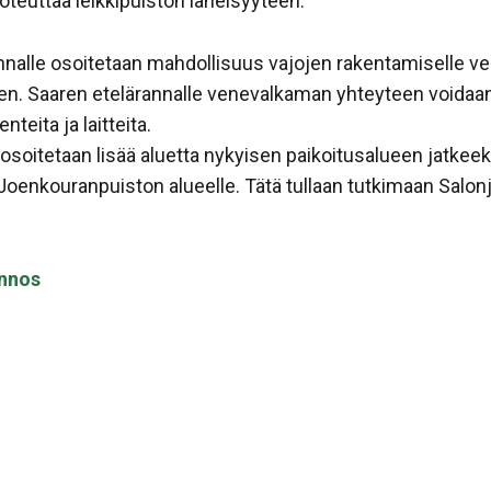
oteuttaa leikkipuiston läheisyyteen.
annalle osoitetaan mahdollisuus vajojen rakentamiselle v
n. Saaren etelärannalle venevalkaman yhteyteen voidaan s
nteita ja laitteita.
soitetaan lisää aluetta nykyisen paikoitusalueen jatkeeks
 Joenkouranpuiston alueelle. Tätä tullaan tutkimaan Sal
nnos
sa