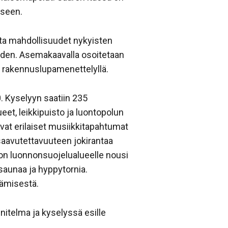
eseen.
ota mahdollisuudet nykyisten
oiden. Asemakaavalla osoitetaan
 rakennuslupamenettelyllä.
. Kyselyyn saatiin 235
ueet, leikkipuisto ja luontopolun
ivat erilaiset musiikkitapahtumat
 saavutettavuuteen jokirantaa
akon luonnonsuojelualueelle nousi
 saunaa ja hyppytornia.
ttämisestä.
itelma ja kyselyssä esille