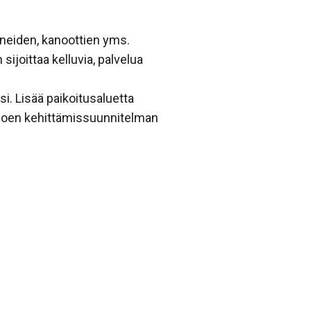
eneiden, kanoottien yms.
ijoittaa kelluvia, palvelua
i. Lisää paikoitusaluetta
onjoen kehittämissuunnitelman