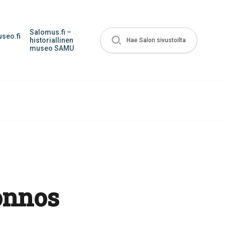
Salomus.fi –
seo.fi
historiallinen
Hae Salon sivustoilta
museo SAMU
onnos