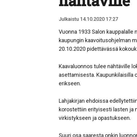
nähtäville
Julkaistu 14.10.2020 17:27
Vuonna 1933 Salon kauppalalle m
kaupungin kaavoitusohjelman mu
20.10.2020 pidettävässä kokou
Kaavaluonnos tulee nähtäville lo
asettamisesta. Kaupunkilaisilla 
erikseen.
Lahjakirjan ehdoissa edellytetti
korostettiin erityisesti lasten j
virkistykseen ja opastukseen.
Suuri osa saaresta onkin luonnon