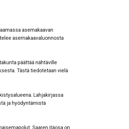
on saamassa asemakaavan
ittelee asemakaavaluonnosta
akunta päättää nähtäville
sesta. Tästä tiedotetaan vielä
kistysalueena. Lahjakirjassa
istä ja hyödyntämistä
a maisemapolut. Saaren itäosa on