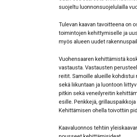
suojeltu luonnonsuojelulailla v
Tulevan kaavan tavoitteena on o
toimintojen kehittymiselle ja uu
myös alueen uudet rakennuspaik
Vuohensaaren kehittämistä koske
vastausta. Vastausten perusteella 
reitit. Samoille alueille kohdist
sekä liikuntaan ja luontoon liitt
pitkin sekä veneilyreitin kehitt
esille. Penkkejä, grillauspaikkoj
Kehittämisen ohella toivottiin pi
Kaavaluonnos tehtiin yleiskaava
nousseet kehittämisideat.