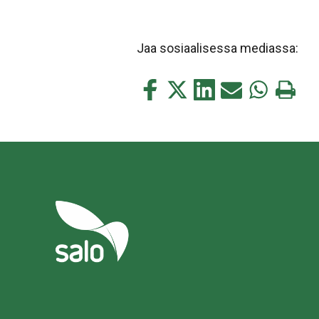
Jaa sosiaalisessa mediassa:
Jaa
Jaa
Jaa
Jaa
Jaa
Tulosta
tämä
tämä
tämä
tämä
tämä
tämä
Facebookissa
Twitterissä
LinkedIn:ssä
sähköpostitse
WhatsApp:s
sivu