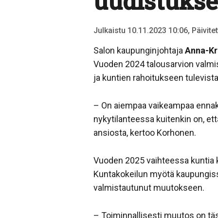
uudistuksee
Julkaistu 10.11.2023 10:06, Päivite
Salon kaupunginjohtaja
Anna-Kr
Vuoden 2024 talousarvion valmi
ja kuntien rahoitukseen tulevist
– On aiempaa vaikeampaa ennakoi
nykytilanteessa kuitenkin on, et
ansiosta, kertoo Korhonen.
Vuoden 2025 vaihteessa kuntia ko
Kuntakokeilun myötä kaupungissa
valmistautunut muutokseen.
– Toiminnallisesti muutos on tästä