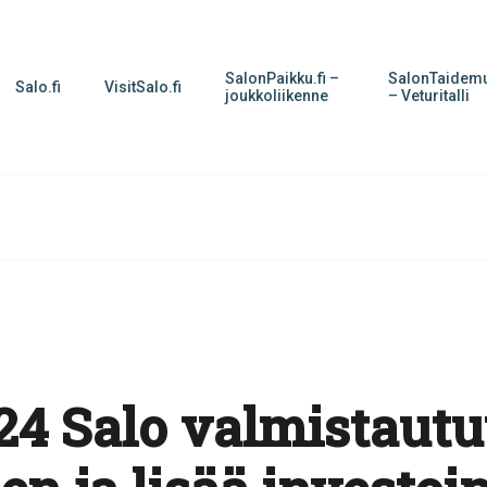
SalonPaikku.fi –
SalonTaidemu
Salo.fi
VisitSalo.fi
joukkoliikenne
– Veturitalli
4 Salo valmistautu