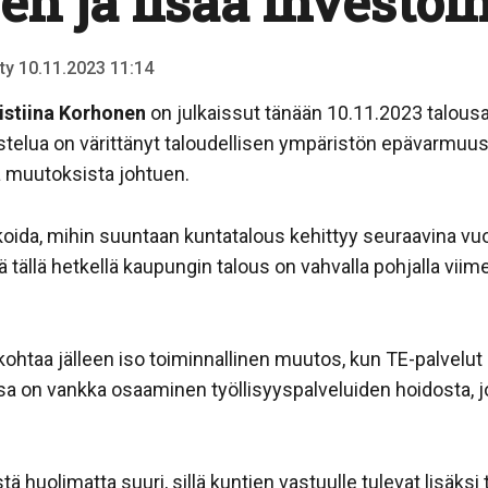
n ja lisää investoin
tty 10.11.2023 11:14
istiina Korhonen
on julkaissut tänään 10.11.2023 talous
stelua on värittänyt taloudellisen ympäristön epävarmuu
a muutoksista johtuen.
da, mihin suuntaan kuntatalous kehittyy seuraavina vuos
tä tällä hetkellä kaupungin talous on vahvalla pohjalla vi
htaa jälleen iso toiminnallinen muutos, kun TE-palvelut s
 on vankka osaaminen työllisyyspalveluiden hoidosta, j
 huolimatta suuri, sillä kuntien vastuulle tulevat lisäksi 