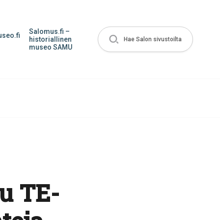
Salomus.fi –
seo.fi
historiallinen
Hae Salon sivustoilta
museo SAMU
u TE-