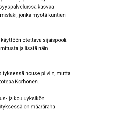
isyyspalveluissa kasvaa
mislaki, jonka myötä kuntien
äyttöön otettava sijaispooli.
itusta ja lisätä näin
sityksessä nouse pilviin, mutta
 toteaa Korhonen.
tus- ja kouluyksikön
esityksessä on määräraha