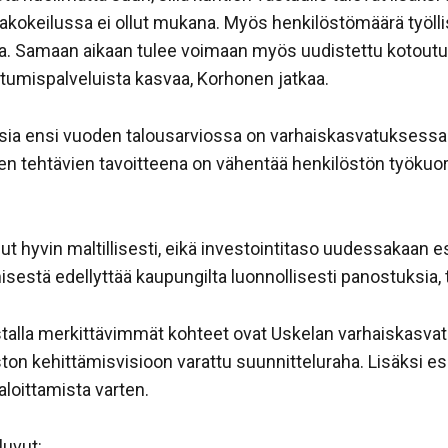
akokeilussa ei ollut mukana. Myös henkilöstömäärä työll
a. Samaan aikaan tulee voimaan myös uudistettu kotoutu
umispalveluista kasvaa, Korhonen jatkaa.
asia ensi vuoden talousarviossa on varhaiskasvatuksessa k
ien tehtävien tavoitteena on vähentää henkilöstön työkuorm
ut hyvin maltillisesti, eikä investointitaso uudessakaan e
sestä edellyttää kaupungilta luonnollisesti panostuksia,
istalla merkittävimmät kohteet ovat Uskelan varhaiskasva
ston kehittämisvisioon varattu suunnitteluraha. Lisäksi 
aloittamista varten.
luvut: