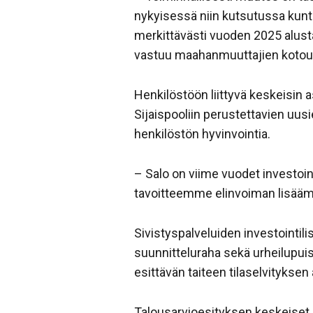
nykyisessä niin kutsutussa kunt
merkittävästi vuoden 2025 alust
vastuu maahanmuuttajien kotout
Henkilöstöön liittyvä keskeisin 
Sijaispooliin perustettavien uus
henkilöstön hyvinvointia.
– Salo on viime vuodet investoin
tavoitteemme elinvoiman lisäämi
Sivistyspalveluiden investointil
suunnitteluraha sekä urheilupui
esittävän taiteen tilaselvityksen 
Talousarvioesityksen keskeiset 