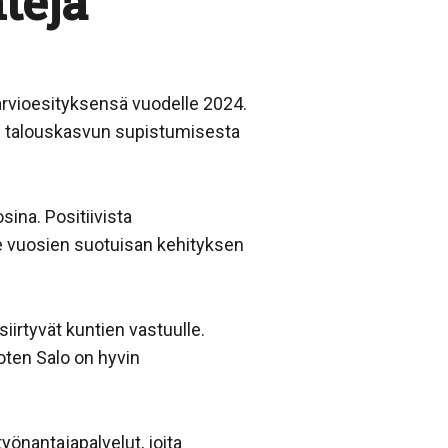
teja
arvioesityksensä vuodelle 2024.
s talouskasvun supistumisesta
ina. Positiivista
ime vuosien suotuisan kehityksen
iirtyvät kuntien vastuulle.
oten Salo on hyvin
työnantajapalvelut, joita