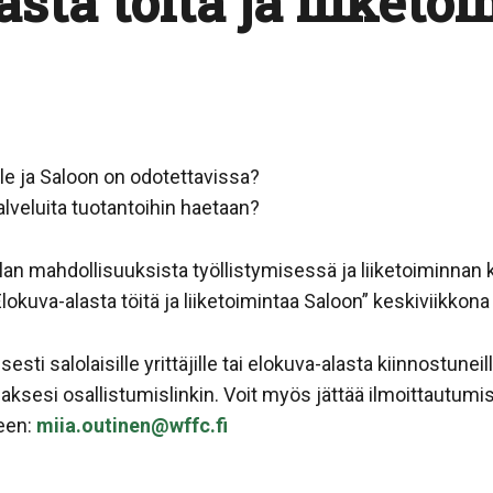
sta töitä ja liiketo
lle ja Saloon on odotettavissa?
palveluita tuotantoihin haetaan?
lan mahdollisuuksista työllistymisessä ja liiketoiminn
okuva-alasta töitä ja liiketoimintaa Saloon” keskiviikkona
sti salolaisille yrittäjille tai elokuva-alasta kiinnostune
ksesi osallistumislinkin. Voit myös jättää ilmoittautum
seen:
miia.outinen@wffc.fi