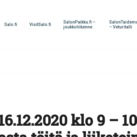
SalonPaikku.fi –
SalonTaidemu
Salo.fi
VisitSalo.fi
joukkoliikenne
– Veturitalli
6.12.2020 klo 9 – 10