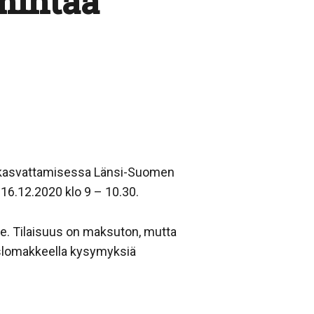
imintaa
an kasvattamisessa Länsi-Suomen
 16.12.2020 klo 9 – 10.30.
ille. Tilaisuus on maksuton, mutta
islomakkeella kysymyksiä