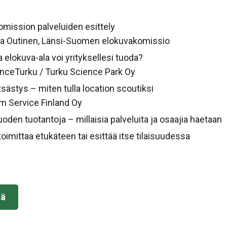
mission palveluiden esittely
ia Outinen, Länsi-Suomen elokuvakomissio
aa elokuva-ala voi yrityksellesi tuoda?
enceTurku / Turku Science Park Oy
ästys – miten tulla location scoutiksi
lm Service Finland Oy
uoden tuotantoja – millaisia palveluita ja osaajia haetaan
imittaa etukäteen tai esittää itse tilaisuudessa
tä