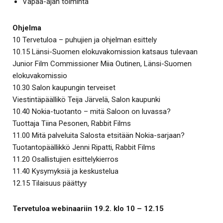
Vapaa-ajan toiminta
Ohjelma
10 Tervetuloa – puhujien ja ohjelman esittely
10.15 Länsi-Suomen elokuvakomission katsaus tulevaan
Junior Film Commissioner Miia Outinen, Länsi-Suomen
elokuvakomissio
10.30 Salon kaupungin terveiset
Viestintäpäällikö Teija Järvelä, Salon kaupunki
10.40 Nokia-tuotanto – mitä Saloon on luvassa?
Tuottaja Tiina Pesonen, Rabbit Films
11.00 Mitä palveluita Salosta etsitään Nokia-sarjaan?
Tuotantopäällikkö Jenni Ripatti, Rabbit Films
11.20 Osallistujien esittelykierros
11.40 Kysymyksiä ja keskustelua
12.15 Tilaisuus päättyy
Tervetuloa webinaariin 19.2. klo 10 – 12.15