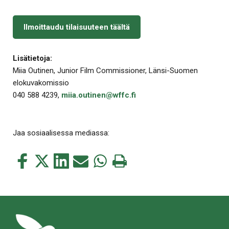
Ilmoittaudu tilaisuuteen täältä
Lisätietoja:
Miia Outinen, Junior Film Commissioner, Länsi-Suomen
elokuvakomissio
040 588 4239,
miia.outinen@wffc.fi
Jaa sosiaalisessa mediassa:
Jaa
Jaa
Jaa
Jaa
Jaa
Tulosta
tämä
tämä
tämä
tämä
tämä
tämä
Facebookissa
Twitterissä
LinkedIn:ssä
sähköpostitse
WhatsApp:ssa
sivu