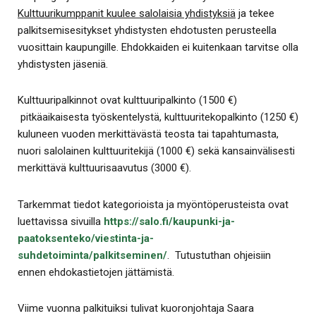
Kulttuurikumppanit kuulee salolaisia yhdistyksiä
ja tekee
palkitsemisesitykset yhdistysten ehdotusten perusteella
vuosittain kaupungille. Ehdokkaiden ei kuitenkaan tarvitse olla
yhdistysten jäseniä.
Kulttuuripalkinnot ovat kulttuuripalkinto (1500 €)
pitkäaikaisesta työskentelystä, kulttuuritekopalkinto (1250 €)
kuluneen vuoden merkittävästä teosta tai tapahtumasta,
nuori salolainen kulttuuritekijä (1000 €) sekä kansainvälisesti
merkittävä kulttuurisaavutus (3000 €).
Tarkemmat tiedot kategorioista ja myöntöperusteista ovat
luettavissa sivuilla
https://salo.fi/kaupunki-ja-
paatoksenteko/viestinta-ja-
suhdetoiminta/palkitseminen/
. Tutustuthan ohjeisiin
ennen ehdokastietojen jättämistä.
Viime vuonna palkituiksi tulivat kuoronjohtaja Saara