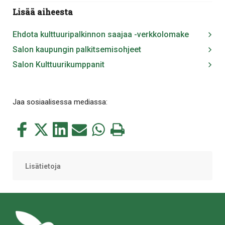
Lisää aiheesta
Ehdota kulttuuripalkinnon saajaa -verkkolomake
Salon kaupungin palkitsemisohjeet
Salon Kulttuurikumppanit
Jaa sosiaalisessa mediassa:
Jaa
Jaa
Jaa
Jaa
Jaa
Tulosta
tämä
tämä
tämä
tämä
tämä
tämä
Facebookissa
Twitterissä
LinkedIn:ssä
sähköpostitse
WhatsApp:ssa
sivu
Lisätietoja