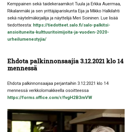
Kemppainen sekä taidekeraamikot Tuula ja Erkka Auermaa,
Rikalanmäki ja sen yrittäjäpariskunta Eija ja Mikko Halkilahti
sekä näytelmäkirjailija ja näyttelijä Meri Soininen. Lue lisää
tiedotteesta:
https://tiedotteet.salo.fi/salo-palkitsi-
ansioituneita-kulttuuritoimijoita-ja-vuoden-2020-
urheilumenestyjia/
Ehdota palkinnonsaajia 3.12.2021 klo 14
mennessä
Ehdota palkinnonsaajaa perjantaihin 3.12.2021 klo 14
mennessä verkkolomakkeella osoitteessa
https://forms.office.com/r/fvgH2B3mVW