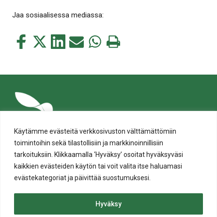
Jaa sosiaalisessa mediassa:
Jaa
Jaa
Jaa
Jaa
Jaa
Tulosta
tämä
tämä
tämä
tämä
tämä
tämä
Facebookissa
Twitterissä
LinkedIn:ssä
sähköpostitse
WhatsApp:ssa
sivu
Käytämme evästeitä verkkosivuston välttämättömiin
toimintoihin sekä tilastollisiin ja markkinoinnillisiin
tarkoituksiin. Klikkaamalla ‘Hyväksy’ osoitat hyväksyväsi
kaikkien evästeiden käytön tai voit valita itse haluamasi
evästekategoriat ja päivittää suostumuksesi.
Tietosuoja
Evästeiden käyttö
Hyväksy
Saavutettavuusseloste