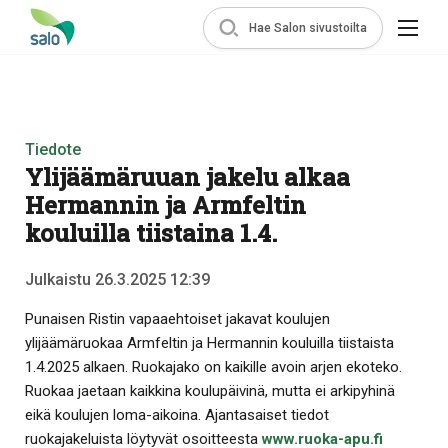
Hae Salon sivustoilta
Tiedote
Ylijäämäruuan jakelu alkaa
Hermannin ja Armfeltin
kouluilla tiistaina 1.4.
Julkaistu 26.3.2025 12:39
Punaisen Ristin vapaaehtoiset jakavat koulujen
ylijäämäruokaa Armfeltin ja Hermannin kouluilla tiistaista
1.4.2025 alkaen. Ruokajako on kaikille avoin arjen ekoteko.
Ruokaa jaetaan kaikkina koulupäivinä, mutta ei arkipyhinä
eikä koulujen loma-aikoina. Ajantasaiset tiedot
ruokajakeluista löytyvät osoitteesta
www.ruoka-apu.fi