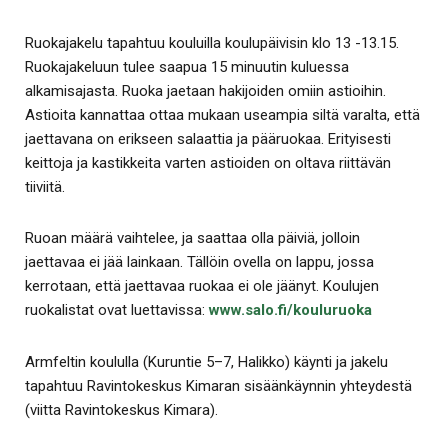
Ruokajakelu tapahtuu kouluilla koulupäivisin klo 13 -13.15.
Ruokajakeluun tulee saapua 15 minuutin kuluessa
alkamisajasta. Ruoka jaetaan hakijoiden omiin astioihin.
Astioita kannattaa ottaa mukaan useampia siltä varalta, että
jaettavana on erikseen salaattia ja pääruokaa. Erityisesti
keittoja ja kastikkeita varten astioiden on oltava riittävän
tiiviitä.
Ruoan määrä vaihtelee, ja saattaa olla päiviä, jolloin
jaettavaa ei jää lainkaan. Tällöin ovella on lappu, jossa
kerrotaan, että jaettavaa ruokaa ei ole jäänyt. Koulujen
ruokalistat ovat luettavissa:
www.salo.fi/kouluruoka
Armfeltin koululla (Kuruntie 5–7, Halikko) käynti ja jakelu
tapahtuu Ravintokeskus Kimaran sisäänkäynnin yhteydestä
(viitta Ravintokeskus Kimara).