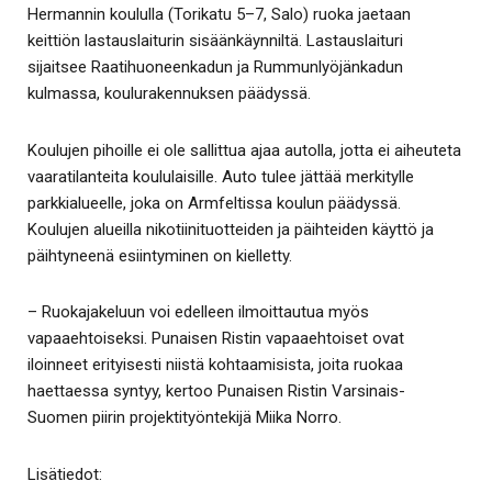
Hermannin koululla (Torikatu 5–7, Salo) ruoka jaetaan
keittiön lastauslaiturin sisäänkäynniltä. Lastauslaituri
sijaitsee Raatihuoneenkadun ja Rummunlyöjänkadun
kulmassa, koulurakennuksen päädyssä.
Koulujen pihoille ei ole sallittua ajaa autolla, jotta ei aiheuteta
vaaratilanteita koululaisille. Auto tulee jättää merkitylle
parkkialueelle, joka on Armfeltissa koulun päädyssä.
Koulujen alueilla nikotiinituotteiden ja päihteiden käyttö ja
päihtyneenä esiintyminen on kielletty.
– Ruokajakeluun voi edelleen ilmoittautua myös
vapaaehtoiseksi. Punaisen Ristin vapaaehtoiset ovat
iloinneet erityisesti niistä kohtaamisista, joita ruokaa
haettaessa syntyy, kertoo Punaisen Ristin Varsinais-
Suomen piirin projektityöntekijä Miika Norro.
Lisätiedot: