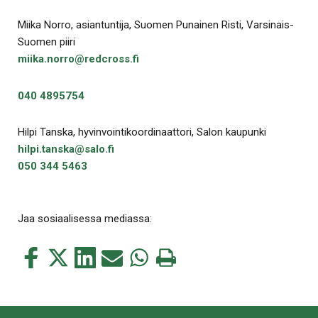
Miika Norro, asiantuntija, Suomen Punainen Risti, Varsinais-
Suomen piiri
miika.norro@redcross.fi
040 4895754
Hilpi Tanska, hyvinvointikoordinaattori, Salon kaupunki
hilpi.tanska@salo.fi
050 344 5463
Jaa sosiaalisessa mediassa:
Jaa
Jaa
Jaa
Jaa
Jaa
Tulosta
tämä
tämä
tämä
tämä
tämä
tämä
Facebookissa
Twitterissä
LinkedIn:ssä
sähköpostitse
WhatsApp:ssa
sivu