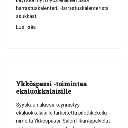
käyttöön nyt myös erillinen Salon
harrastuskalenteri. Harrastuskalenterista
asukkaat...
Lue lisää
Ykköspassi -toimintaa
ekaluokkalaisille
Syyskuun alussa käynnistyy
ekaluokkalaisille tarkoitettu pilottikokeilu
nimeltä Ykköspassi. Salon liikuntapalvelut