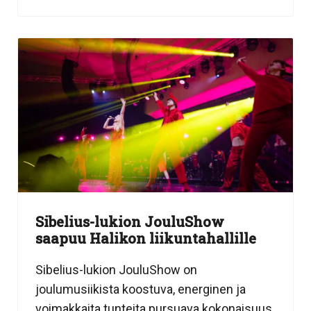
Sibelius-lukion JouluShow
saapuu Halikon liikuntahallille
Sibelius-lukion JouluShow on
joulumusiikista koostuva, energinen ja
voimakkaita tunteita pursuava kokonaisuus.