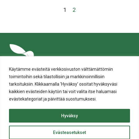
1
2
Käytämme evästeitä verkkosivuston välttämättömiin
toimintoihin sekä tilastollisiin ja markkinoinnillisiin
tarkoituksiin. Klikkaamalla ‘Hyväksy’ osoitat hyväksyväsi
kaikkien evästeiden käytön tai voit valita itse haluamasi
evästekategoriat ja päivittää suostumuksesi.
Tietosuoja
Evästeiden käyttö
Hyväksy
Saavutettavuusseloste
Evästeasetukset