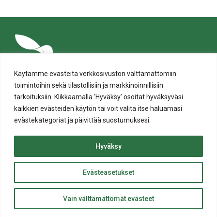
Käytämme evästeitä verkkosivuston välttämättömiin
toimintoihin sekä tilastollisiin ja markkinoinnillisiin
tarkoituksiin. Klikkaamalla ‘Hyväksy’ osoitat hyväksyväsi
kaikkien evästeiden käytön tai voit valita itse haluamasi
evästekategoriat ja päivittää suostumuksesi.
Tietosuoja
Evästeiden käyttö
Hyväksy
Saavutettavuusseloste
Evästeasetukset
ylös
© Salon kaupunki 2020 • All rights reserved.
Takaisin
Website crafted by
Evermade
.
Vain välttämättömät evästeet