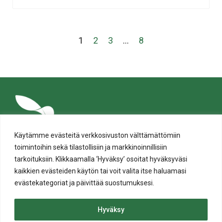
1
2
3
…
8
Käytämme evästeitä verkkosivuston välttämättömiin
toimintoihin sekä tilastollisiin ja markkinoinnillisiin
tarkoituksiin. Klikkaamalla ‘Hyväksy’ osoitat hyväksyväsi
kaikkien evästeiden käytön tai voit valita itse haluamasi
evästekategoriat ja päivittää suostumuksesi.
Tietosuoja
Evästeiden käyttö
Hyväksy
Saavutettavuusseloste