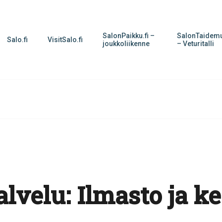
SalonPaikku.fi –
SalonTaidemu
Salo.fi
VisitSalo.fi
joukkoliikenne
– Veturitalli
alvelu:
Ilmasto ja k