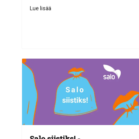
Lue lisää
Salo siistiks! -