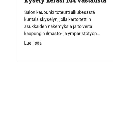
kysely keräsi 144 vastausta
Salon kaupunki toteutti alkukesästä
kuntalaiskyselyn, jolla kartoitettiin
asukkaiden näkemyksiä ja toiveita
kaupungin ilmasto- ja ympäristötyön...
Lue lisää