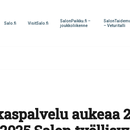
SalonPaikku.fi –
SalonTaidemu
Salo.fi
VisitSalo.fi
joukkoliikenne
– Veturitalli
kaspalvelu aukeaa 2