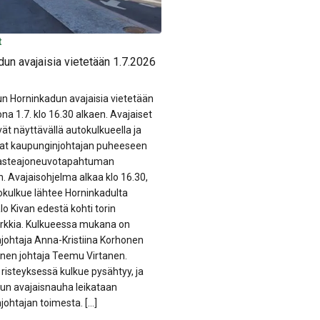
t
Tiedotteet
un avajaisia vietetään 1.7.2026
Salossa kartoitetaan jättip
Crowdsorsa-mobiilipelin av
n Horninkadun avajaisia vietetään
8.6.2026
ona 1.7. klo 16.30 alkaen. Avajaiset
Salossa voi tulevana kesänä a
ät näyttävällä autokulkueella ja
palkkioita kartoittamalla haital
at kaupunginjohtajan puheeseen
vieraslajikasvia mobiilipelin av
rasteajoneuvotapahtuman
voi osallistua tehtävään lataa
. Avajaisohjelma alkaa klo 16.30,
Crowdsorsa-sovelluksen oma
tokulkue lähtee Horninkadulta
älypuhelimeen ja lähtemällä lu
alo Kivan edestä kohti torin
osallistuville on jaossa yhtee
kkia. Kulkueessa mukana on
palkkioina. Salon joukkoistettu
johtaja Anna-Kristiina Korhonen
vieraslajikartoitus alkaa 1.7.202
inen johtaja Teemu Virtanen.
ovat kasveja ja eläimiä, jotka l
risteyksessä kulkue pysähtyy, ja
alueille ihmisen myötävaikutuk
un avajaisnauha leikataan
syrjäyttävät alkuperäistä lajisto
johtajan toimesta. […]
vieraslajit heikentävät luonnon