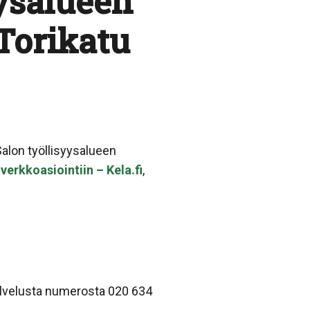
ysalueen
 Torikatu
alon työllisyysalueen
verkkoasiointiin – Kela.fi
,
palvelusta numerosta 020 634