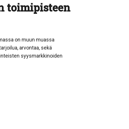
n toimipisteen
hjelmassa on muun muassa
arjoilua, arvontaa, sekä
perinteisten syysmarkkinoiden