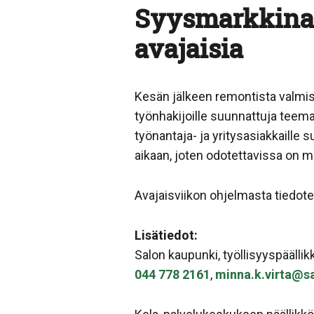
Syysmarkkinavi
avajaisia
Kesän jälkeen remontista valmis
työnhakijoille suunnattuja teemap
työnantaja- ja yritysasiakkaille 
aikaan, joten odotettavissa on m
Avajaisviikon ohjelmasta tiedot
Lisätiedot:
Salon kaupunki, työllisyyspäällik
044 778 2161
,
minna.k.virta@sa