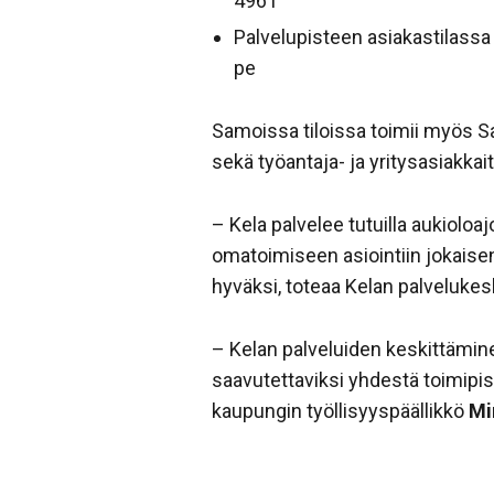
4961
Palvelupisteen asiakastilassa
pe
Samoissa tiloissa toimii myös Sal
sekä työantaja- ja yritysasiakkait
– Kela palvelee tutuilla aukioloa
omatoimiseen asiointiin jokaise
hyväksi, toteaa Kelan palveluke
– Kelan palveluiden keskittämine
saavutettaviksi yhdestä toimipi
kaupungin työllisyyspäällikkö
Mi