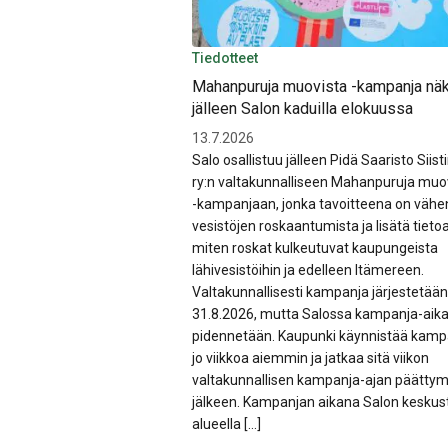
Tiedotteet
Mahanpuruja muovista -kampanja nä
jälleen Salon kaduilla elokuussa
13.7.2026
Salo osallistuu jälleen Pidä Saaristo Siist
ry:n valtakunnalliseen Mahanpuruja muo
-kampanjaan, jonka tavoitteena on vähe
vesistöjen roskaantumista ja lisätä tietoa 
miten roskat kulkeutuvat kaupungeista
lähivesistöihin ja edelleen Itämereen.
Valtakunnallisesti kampanja järjestetään
31.8.2026, mutta Salossa kampanja-aik
pidennetään. Kaupunki käynnistää kamp
jo viikkoa aiemmin ja jatkaa sitä viikon
valtakunnallisen kampanja-ajan päätty
jälkeen. Kampanjan aikana Salon keskus
alueella […]