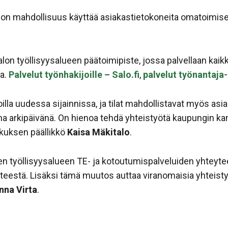
 on mahdollisuus käyttää asiakastietokoneita omatoimise
on työllisyysalueen päätoimipiste, jossa palvellaan kaikki
a.
Palvelut työnhakijoille – Salo.fi
,
palvelut työnantaja- 
joilla uudessa sijainnissa, ja tilat mahdollistavat myös a
na arkipäivänä. On hienoa tehdä yhteistyötä kaupungin 
skuksen päällikkö
Kaisa Mäkitalo
.
n työllisyysalueen TE- ja kotoutumispalveluiden yhteyteen
steestä. Lisäksi tämä muutos auttaa viranomaisia yhteist
nna Virta
.