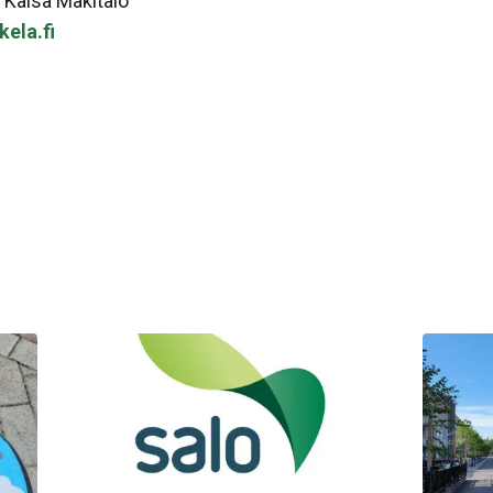
 Kaisa Mäkitalo
ela.fi
sa