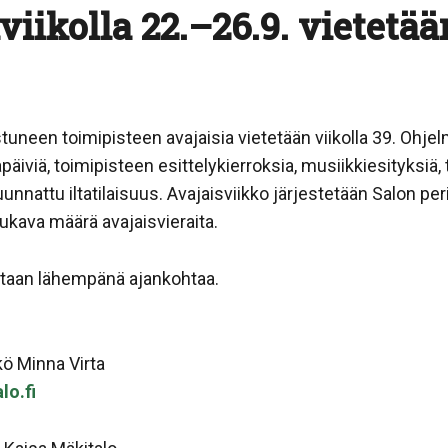
ikolla 22.–26.9. vietetää
tuneen toimipisteen avajaisia vietetään viikolla 39. O
äiviä, toimipisteen esittelykierroksia, musiikkiesityksiä, t
suunnattu iltatilaisuus. Avajaisviikko järjestetään Salon 
ukava määrä avajaisvieraita.
etaan lähempänä ajankohtaa.
kö Minna Virta
lo.fi