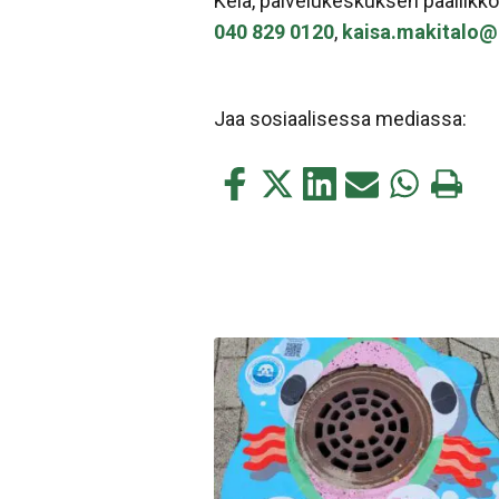
Kela, palvelukeskuksen päällikkö
040 829 0120
,
kaisa.makitalo@k
Jaa sosiaalisessa mediassa:
Jaa
Jaa
Jaa
Jaa
Jaa
Tulosta
tämä
tämä
tämä
tämä
tämä
tämä
Facebookissa
Twitterissä
LinkedIn:ssä
sähköpostitse
WhatsApp:s
sivu