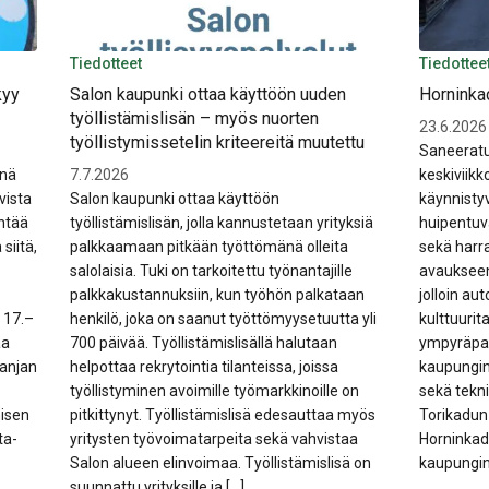
Tiedotteet
Tiedottee
kyy
Salon kaupunki ottaa käyttöön uuden
Horninkad
työllistämislisän – myös nuorten
23.6.2026
työllistymissetelin kriteereitä muutettu
Saneeratu
inä
7.7.2026
keskiviikk
vista
Salon kaupunki ottaa käyttöön
käynnistyv
ntää
työllistämislisän, jolla kannustetaan yrityksiä
huipentuv
siitä,
palkkaamaan pitkään työttömänä olleita
sekä har
salolaisia. Tuki on tarkoitettu työnantajille
avaukseen
palkkakustannuksiin, kun työhön palkataan
jolloin au
 17.–
henkilö, joka on saanut työttömyysetuutta yli
kulttuurit
aa
700 päivää. Työllistämislisällä halutaan
ympyräpar
anjan
helpottaa rekrytointia tilanteissa, joissa
kaupungin
työllistyminen avoimille työmarkkinoille on
sekä tekn
misen
pitkittynyt. Työllistämislisä edesauttaa myös
Torikadun 
ta-
yritysten työvoimatarpeita sekä vahvistaa
Horninkad
Salon alueen elinvoimaa. Työllistämislisä on
kaupungin
suunnattu yrityksille ja […]