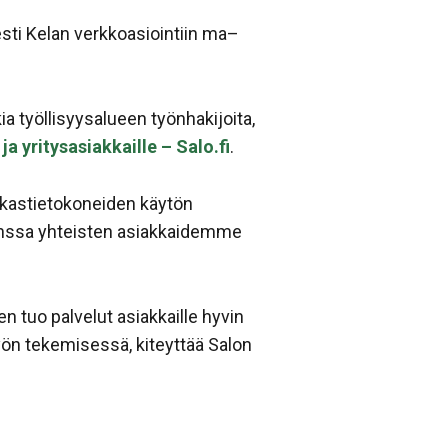
sti Kelan verkkoasiointiin ma–
a työllisyysalueen työnhakijoita,
ja yritysasiakkaille – Salo.fi
.
siakastietokoneiden käytön
kanssa yhteisten asiakkaidemme
 tuo palvelut asiakkaille hyvin
yön tekemisessä, kiteyttää Salon