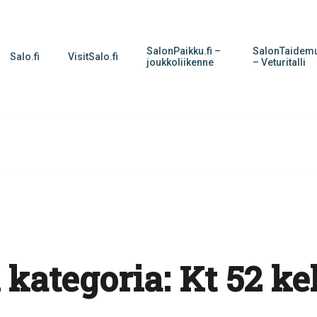
SalonPaikku.fi –
SalonTaidemu
Salo.fi
VisitSalo.fi
joukkoliikenne
– Veturitalli
 kategoria:
Kt 52 k