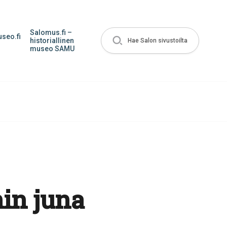
Salomus.fi –
seo.fi
historiallinen
Hae Salon sivustoilta
museo SAMU
in juna