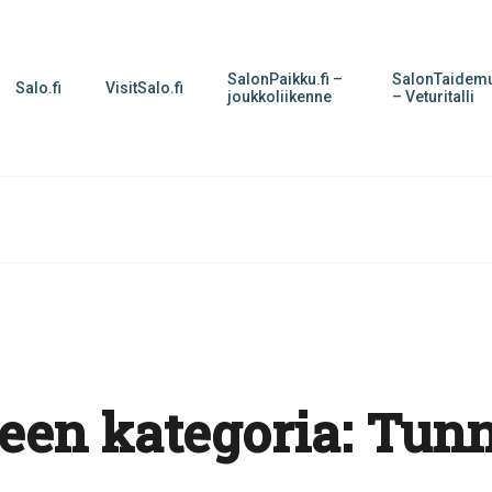
SalonPaikku.fi –
SalonTaidemu
Salo.fi
VisitSalo.fi
joukkoliikenne
– Veturitalli
een kategoria:
Tunn