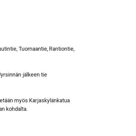
tintie, Tuomaantie, Rantiontie,
Jyrsinnän jälkeen tie
lystetään myös Karjaskylänkatua
n kohdalta.