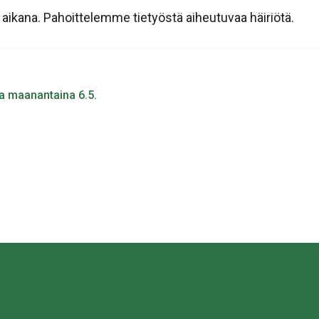
ä aikana. Pahoittelemme tietyöstä aiheutuvaa häiriötä.
sa maanantaina 6.5.
sa