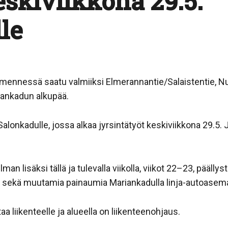
eskiviikkona 29.5.
le
 mennessä saatu valmiiksi Elmerannantie/Salaistentie, Nuu
lankadun alkupää.
alonkadulle, jossa alkaa jyrsintätyöt keskiviikkona 29.5. 
an lisäksi tällä ja tulevalla viikolla, viikot 22–23, pääl
i sekä muutamia painaumia Mariankadulla linja-autoasema
taa liikenteelle ja alueella on liikenteenohjaus.