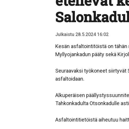
etenevät k
Salonkadul
Julkaistu 28.5.2024 16:02
Kesän asfaltointitöistä on tähän
Myllyojankadun pääty sekä Kirjo
Seuraavaksi työkoneet siirtyvät S
asfaltoidaan.
Alkuperäisen päällystyssuunnitelm
Tahkonkadulta Otsonkadulle ast
Asfaltointitietöistä aiheutuu hait