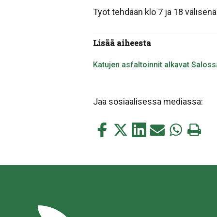
Työt tehdään klo 7 ja 18 välisen
Lisää aiheesta
Katujen asfaltoinnit alkavat Salos
Jaa sosiaalisessa mediassa:
Jaa
Jaa
Jaa
Jaa
Jaa
Tulosta
tämä
tämä
tämä
tämä
tämä
tämä
Facebookissa
Twitterissä
LinkedIn:ssä
sähköpostitse
WhatsApp:s
sivu