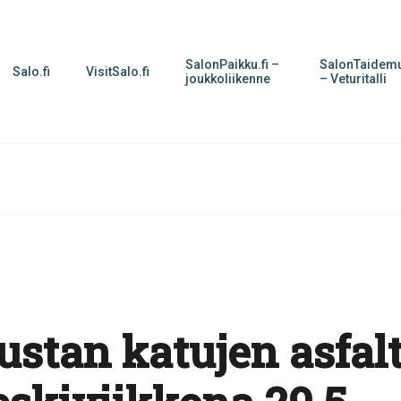
SalonPaikku.fi –
SalonTaidemu
Salo.fi
VisitSalo.fi
joukkoliikenne
– Veturitalli
stan katujen asfalt