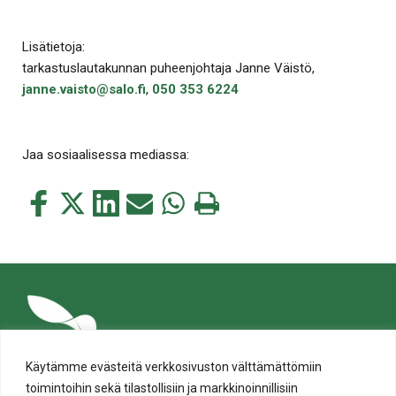
Lisätietoja:
tarkastuslautakunnan puheenjohtaja Janne Väistö,
janne.vaisto@salo.fi
,
050 353 6224
Jaa sosiaalisessa mediassa:
Jaa
Jaa
Jaa
Jaa
Jaa
Tulosta
tämä
tämä
tämä
tämä
tämä
tämä
Facebookissa
Twitterissä
LinkedIn:ssä
sähköpostitse
WhatsApp:ssa
sivu
Käytämme evästeitä verkkosivuston välttämättömiin
toimintoihin sekä tilastollisiin ja markkinoinnillisiin