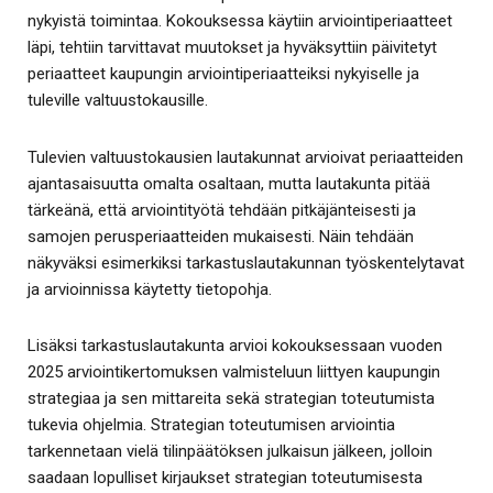
nykyistä toimintaa. Kokouksessa käytiin arviointiperiaatteet
läpi, tehtiin tarvittavat muutokset ja hyväksyttiin päivitetyt
periaatteet kaupungin arviointiperiaatteiksi nykyiselle ja
tuleville valtuustokausille.
Tulevien valtuustokausien lautakunnat arvioivat periaatteiden
ajantasaisuutta omalta osaltaan, mutta lautakunta pitää
tärkeänä, että arviointityötä tehdään pitkäjänteisesti ja
samojen perusperiaatteiden mukaisesti. Näin tehdään
näkyväksi esimerkiksi tarkastuslautakunnan työskentelytavat
ja arvioinnissa käytetty tietopohja.
Lisäksi tarkastuslautakunta arvioi kokouksessaan vuoden
2025 arviointikertomuksen valmisteluun liittyen kaupungin
strategiaa ja sen mittareita sekä strategian toteutumista
tukevia ohjelmia. Strategian toteutumisen arviointia
tarkennetaan vielä tilinpäätöksen julkaisun jälkeen, jolloin
saadaan lopulliset kirjaukset strategian toteutumisesta