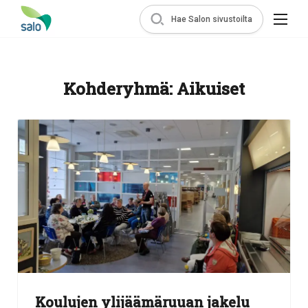
Hae Salon sivustoilta
Kohderyhmä:
Aikuiset
Koulujen ylijäämäruuan jakelu