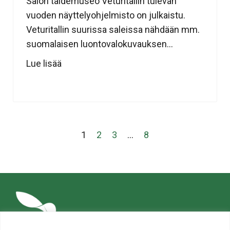
Salon taidemuseo Veturitallin tulevan
vuoden näyttelyohjelmisto on julkaistu.
Veturitallin suurissa saleissa nähdään mm.
suomalaisen luontovalokuvauksen...
Lue lisää
1
2
3
…
8